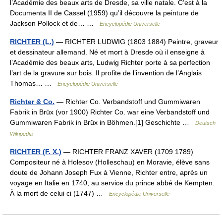
l’Académie des beaux arts de Dresde, sa ville natale. C’est à la
Documenta II de Cassel (1959) qu’il découvre la peinture de
Jackson Pollock et de… …
Encyclopédie Universelle
RICHTER (L.)
— RICHTER LUDWIG (1803 1884) Peintre, graveur
et dessinateur allemand. Né et mort à Dresde où il enseigne à
l’Académie des beaux arts, Ludwig Richter porte à sa perfection
l’art de la gravure sur bois. Il profite de l’invention de l’Anglais
Thomas… …
Encyclopédie Universelle
Richter & Co.
— Richter Co. Verbandstoff und Gummiwaren
Fabrik in Brüx (vor 1900) Richter Co. war eine Verbandstoff und
Gummiwaren Fabrik in Brüx in Böhmen.[1] Geschichte …
Deutsch
Wikipedia
RICHTER (F. X.)
— RICHTER FRANZ XAVER (1709 1789)
Compositeur né à Holesov (Holleschau) en Moravie, élève sans
doute de Johann Joseph Fux à Vienne, Richter entre, après un
voyage en Italie en 1740, au service du prince abbé de Kempten.
À la mort de celui ci (1747) …
Encyclopédie Universelle