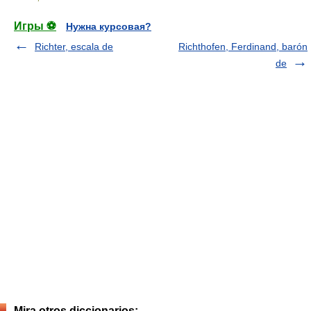
Игры ⚽
Нужна курсовая?
Richter, escala de
Richthofen, Ferdinand, barón
de
Mira otros diccionarios: