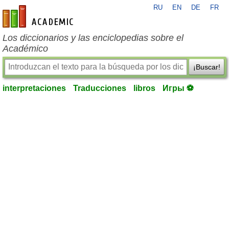
RU
EN
DE
FR
es-academic.com
Los diccionarios y las enciclopedias sobre el
Académico
¡Buscar!
interpretaciones
Traducciones
libros
Игры ⚽